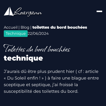
Aller au contenu
Loargann
Accueil
|
Blog
|
toilettes du bord bouchées
Technique
22/06/2024
Toilettes du bord bouchées
technique
J’aurais dû être plus prudent hier ( cf : article
« Du Soleil enfin ! » ) à faire une blague entre
sceptique et septique, j’ai froissé la
susceptibilité des toilettes du bord.