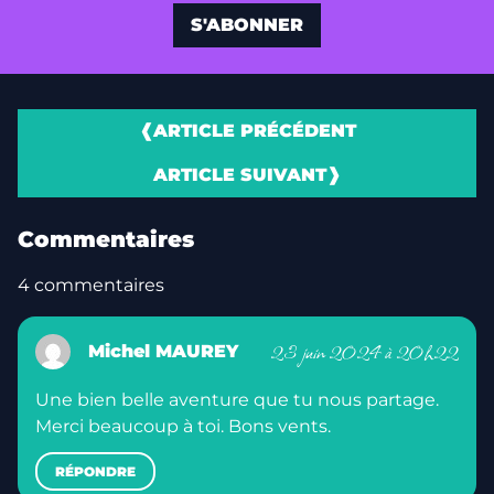
❰
ARTICLE PRÉCÉDENT
Du soleil , enfin !
ARTICLE SUIVANT
❱
De Cedeira à l'ile d'Arousa 19 /21 juin
Les petits trucs du navigateur solitaire
Commentaires
2024
4 commentaires
23 juin 2024 à 20h22
Michel MAUREY
Une bien belle aventure que tu nous partage.
Merci beaucoup à toi. Bons vents.
RÉPONDRE